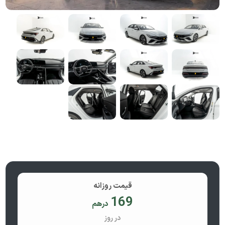
قیمت روزانه
169
درهم
در روز