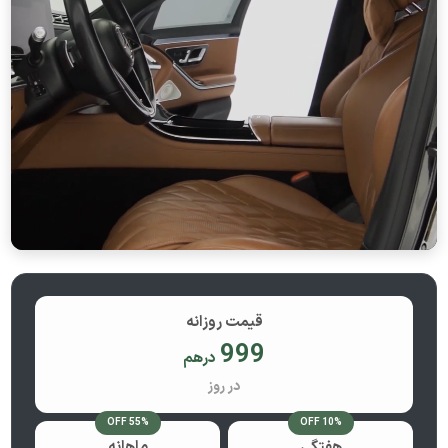
قیمت روزانه
999
درهم
در روز
55% OFF
10% OFF
هفتگی
ماهانه