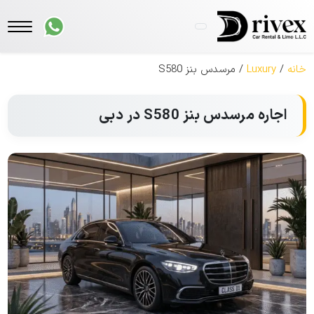
خانه
/
Luxury
/ مرسدس بنز S580
اجاره مرسدس بنز S580 در دبی