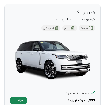
رنجروور ووگ
خودرو مشابه
شاسی بلند
اتومات
4 نفر
3 چمدان
مسافت نامحدود
1,999 درهم/روزانه
جزئیات