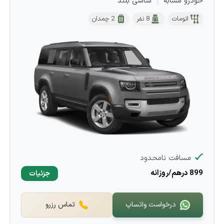
خودرو مشابه
شاسی بلند
اتومات
8 نفر
2 چمدان
مسافت نامحدود
899 درهم/روزانه
جزئیات
درخواست واتساپ
تماس رزرو