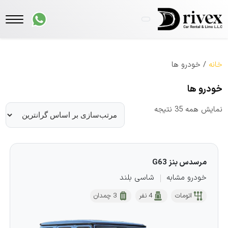
خانه
/ خودرو ها
خودرو ها
مرتب‌سازی
نمایش همه 35 نتیجه
بر
اساس
قیمت:
مرسدس بنز G63
زیاد
خودرو مشابه
شاسی بلند
به
اتومات
4 نفر
3 چمدان
کم