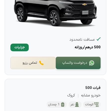
مسافت نامحدود
500 درهم/روزانه
جزئیات
درخواست واتساپ
تماس رزرو
فیات 500
خودرو مشابه
کروک
اتومات
نفر
1 چمدان