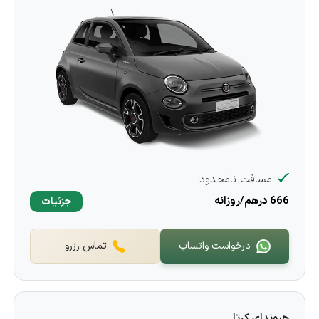
مسافت نامحدود
666 درهم/روزانه
جزئیات
درخواست واتساپ
تماس رزرو
هیوندای کرتا