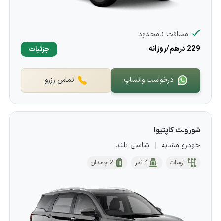
مسافت نامحدود
229 درهم/روزانه
جزئیات
درخواست واتساپ
تماس رزرو
شورولت کاپتیوا
خودرو مشابه
شاسی بلند
اتومات
4 نفر
2 چمدان