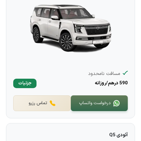
مسافت نامحدود
590 درهم/روزانه
جزئیات
درخواست واتساپ
تماس رزرو
آئودی Q5