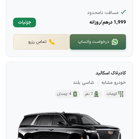
مسافت نامحدود
1,999 درهم/روزانه
جزئیات
درخواست واتساپ
تماس رزرو
کادیلاک اسکالید
خودرو مشابه
شاسی بلند
اتومات
7 نفر
4 چمدان