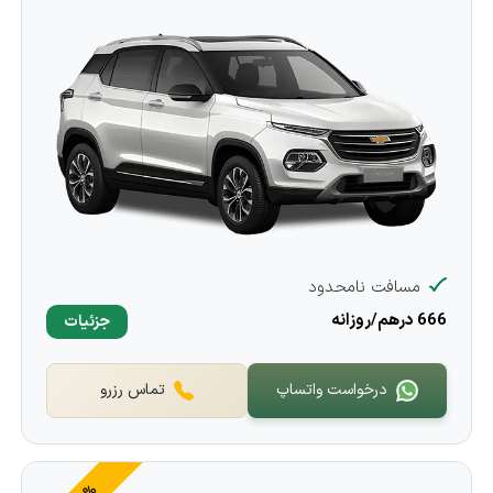
مسافت نامحدود
666 درهم/روزانه
جزئیات
درخواست واتساپ
تماس رزرو