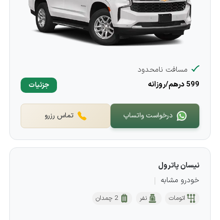
مسافت نامحدود
599 درهم/روزانه
جزئیات
درخواست واتساپ
تماس رزرو
نیسان پاترول
خودرو مشابه
اتومات
نفر
2 چمدان