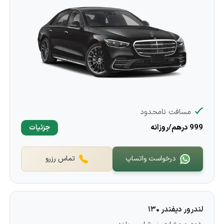
مسافت نامحدود
999 درهم/روزانه
جزئیات
درخواست واتساپ
تماس رزرو
لندرور دیفندر ۱۳۰