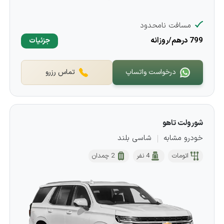
مسافت نامحدود
799 درهم/روزانه
جزئیات
درخواست واتساپ
تماس رزرو
شورولت تاهو
خودرو مشابه
شاسی بلند
اتومات
4 نفر
2 چمدان