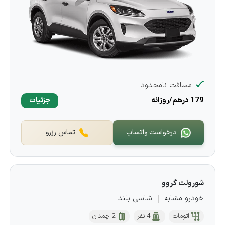
مسافت نامحدود
179 درهم/روزانه
جزئیات
درخواست واتساپ
تماس رزرو
شورولت گروو
خودرو مشابه
شاسی بلند
اتومات
4 نفر
2 چمدان