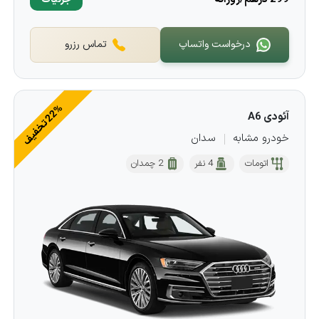
درخواست واتساپ
تماس رزرو
%
ف
آئودی A6
2
2
ت
خ
ف
ی
خودرو مشابه
سدان
اتومات
4 نفر
2 چمدان