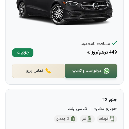
مسافت نامحدود
449 درهم/روزانه
جزئیات
درخواست واتساپ
تماس رزرو
جتور T2
خودرو مشابه
شاسی بلند
اتومات
نفر
2 چمدان