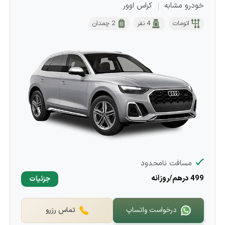
خودرو مشابه
کراس اوور
اتومات
4 نفر
2 چمدان
مسافت نامحدود
499 درهم/روزانه
جزئیات
درخواست واتساپ
تماس رزرو