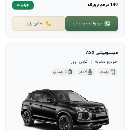
149 درهم/روزانه
جزئیات
درخواست واتساپ
تماس رزرو
میتسوبیشی ASX
خودرو مشابه
کراس اوور
اتومات
4 نفر
2 چمدان