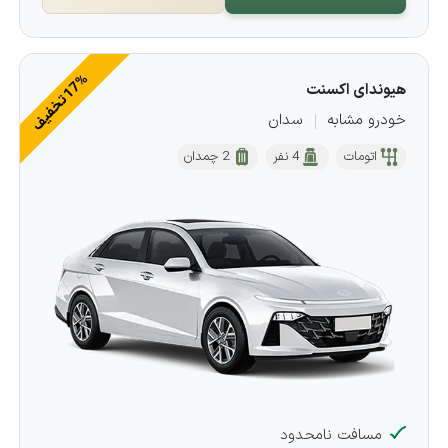
%
ف
هیوندای اکسنت
1
7
ت
خ
ف
ی
خودرو مشابه
سدان
اتومات
4 نفر
2 چمدان
مسافت نامحدود