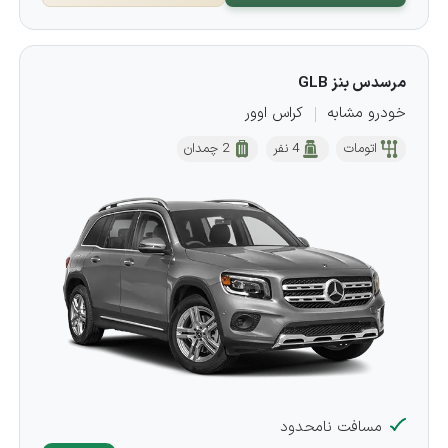
مرسدس بنز GLB
خودرو مشابه
کراس اوور
اتومات
4 نفر
2 چمدان
مسافت نامحدود