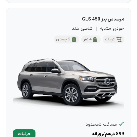
مرسدس بنز GLS 450
خودرو مشابه
شاسی بلند
اتومات
4 نفر
2 چمدان
مسافت نامحدود
899 درهم/روزانه
جزئیات