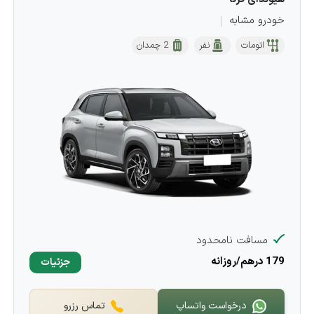
خودرو مشابه
اتومات
نفر
2 چمدان
مسافت نامحدود
179 درهم/روزانه
جزئیات
درخواست واتساپ
تماس رزرو