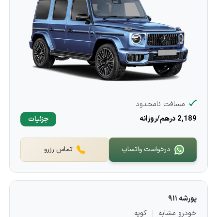
مسافت نامحدود
2,189 درهم/روزانه
جزئیات
درخواست واتساپ
تماس رزرو
پورشه ۹۱۱
خودرو مشابه
کوپه