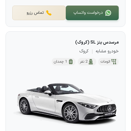
درخواست واتساپ
تماس رزرو
مرسدس بنز SL (کروک)
خودرو مشابه
کروک
اتومات
2 نفر
1 چمدان