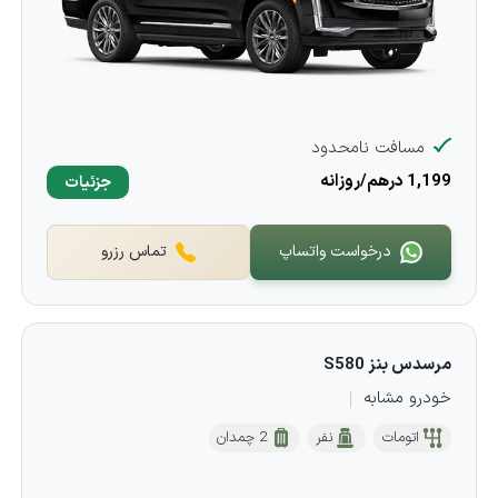
مسافت نامحدود
1,199 درهم/روزانه
جزئیات
درخواست واتساپ
تماس رزرو
مرسدس بنز S580
خودرو مشابه
اتومات
نفر
2 چمدان