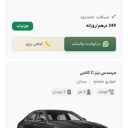
مسافت نامحدود
349 درهم/روزانه
جزئیات
درخواست واتساپ
تماس رزرو
مرسدس بنز C کلاس
خودرو مشابه
سدان
اتومات
4 نفر
2 چمدان