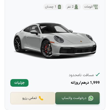
اتومات
2 نفر
1 چمدان
مسافت نامحدود
1,999 درهم/روزانه
جزئیات
درخواست واتساپ
تماس رزرو